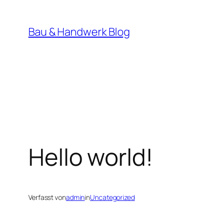
Zum
Inhalt
Bau & Handwerk Blog
springen
Hello world!
Verfasst von
admin
in
Uncategorized