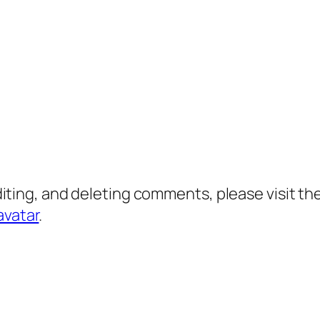
diting, and deleting comments, please visit 
avatar
.